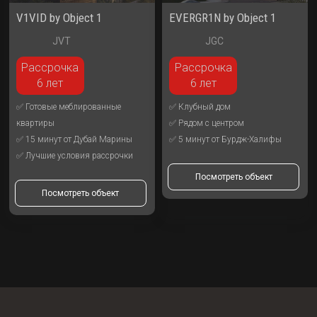
V1VID by Object 1
EVERGR1N by Object 1
JVT
JGC
Рассрочка
Рассрочка
6 лет
6 лет
✅ Готовые меблированные
✅ Клубный дом
квартиры
✅ Рядом с центром
✅ 15 минут от Дубай Марины
✅ 5 минут от Бурдж-Халифы
✅ Лучшие условия рассрочки
Посмотреть объект
Посмотреть объект