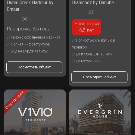
Dubai Creek Harbour by
Diamondz by Danube
Emaar
JLT
DCH
Рассрочка
Рассрочка 3,5 года
6,5 лет
✅ Район с собственной мариной
✅ Полностью с мебелью и
✅ Полная инфрастуктура
техникой
✅ Вид на Бурдж-Халифу
✅ До пляжа JBR 15 мин
✅ До метро 5 мин
Посмотреть объект
Посмотреть объект