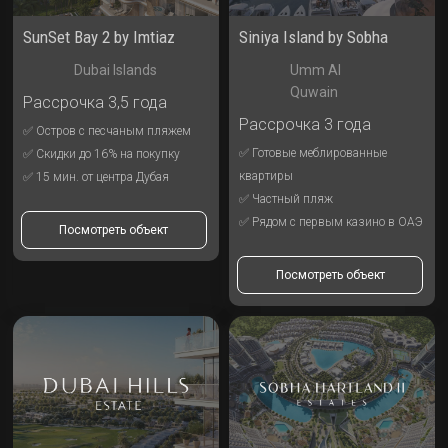
SunSet Bay 2 by Imtiaz
Siniya Island by Sobha
Dubai Islands
Umm Al
Quwain
Рассрочка 3,5 года
Рассрочка 3 года
✅ Остров с песчаным пляжем
✅ Готовые меблированные
✅ Скидки до 16% на покупку
квартиры
✅ 15 мин. от центра Дубая
✅ Частный пляж
✅ Рядом с первым казино в ОАЭ
Посмотреть объект
Посмотреть объект