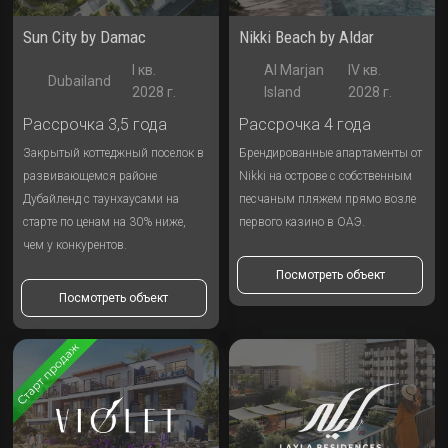
Sun City by Damac
Nikki Beach by Aldar
I кв.
Al Marjan
IV кв.
Dubailand
2028 г.
Island
2028 г.
Рассрочка 3,5 года
Рассрочка 4 года
Закрытый коттеджный поселок в
Брендированные апартаменты от
развивающемся районе
Nikki на острове с собственным
Дубайленд c таунхаусами на
песчаным пляжем прямо возле
старте по ценам на 30% ниже,
первого казино в ОАЭ.
чем у конкурентов.
Посмотреть объект
Посмотреть объект