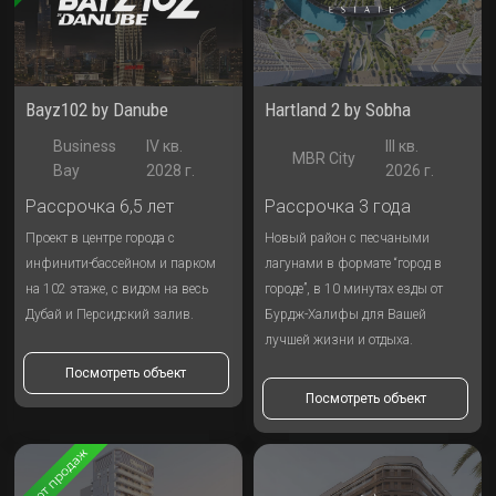
Bayz102 by Danube
Hartland 2 by Sobha
Business
IV кв.
III кв.
MBR City
Bay
2028 г.
2026 г.
Рассрочка 6,5 лет
Рассрочка 3 года
Проект в центре города с
Новый район с песчаными
инфинити-бассейном и парком
лагунами в формате “город в
на 102 этаже, с видом на весь
городе”, в 10 минутах езды от
Дубай и Персидский залив.
Бурдж-Халифы для Вашей
лучшей жизни и отдыха.
Посмотреть объект
Посмотреть объект