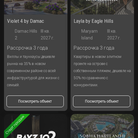
Violet 4 by Damac
Layla by Eagle Hills
Damac Hills
III кв.
Maryam
III кв.
2
2027 г.
Island
2027 г.
Рассрочка 3 года
Рассрочка 3 года
Виллы и таунхаусы дешевле
Квартиры в новом элитном
рынка на 35% в новом
проекте на острове с
современном районе со всей
собственным пляжем, дешевле на
инфраструктурой для жизни с
50% по сравнению с
семьёй.
конкурентами.
Посмотреть объект
Посмотреть объект